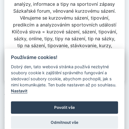
analýzy, informace a tipy na sportovní zápasy
Sázkařské forum, věnované kurzovému sázení.
Věnujeme se kurzovému sázení, tipování,
predikcím a analyzováním sportovních událostí
Klíčová slova = kurzové sázení, sázení, tipování,
sázky, online, tipy, tipy na sázení, tip na sázky,
tip na sázení, tipovanie, stávkovanie, kurzy,
sázky online, sázení online, online sázky,
Používáme cookies!
komunita, sázkařská komunita, Yield, ROI , Bets,
tips, sport tip, zaslat tip, fórum, sázkaři
Dobrý den, tato webová stránka používá nezbytné
soubory cookie k zajištění správného fungování a
sledovací soubory cookie, abychom pochopili, jak s
nimi komunikujete. Ten bude nastaven až po souhlasu.
Nastavit
Všechna práva vyhrazena © 2019 - 2026 TipyOnline.cz (v. 1.3.7)
Exkluzivní bonusy na kurzové sázení a do kasín
Spolupráce s:
Sportpicks365
Povolit vše
Sledujte nás na našem
Facebooku
a
Instagramu
Sázkové kanceláře bonusy
Odmítnout vše
Podmínky použivání
|
FAQ
|
Nastavení cookies