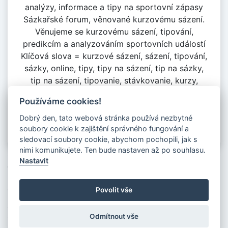
analýzy, informace a tipy na sportovní zápasy
Sázkařské forum, věnované kurzovému sázení.
Věnujeme se kurzovému sázení, tipování,
predikcím a analyzováním sportovních událostí
Klíčová slova = kurzové sázení, sázení, tipování,
sázky, online, tipy, tipy na sázení, tip na sázky,
tip na sázení, tipovanie, stávkovanie, kurzy,
sázky online, sázení online, online sázky,
Používáme cookies!
komunita, sázkařská komunita, Yield, ROI , Bets,
tips, sport tip, zaslat tip, fórum, sázkaři
Dobrý den, tato webová stránka používá nezbytné
soubory cookie k zajištění správného fungování a
sledovací soubory cookie, abychom pochopili, jak s
nimi komunikujete. Ten bude nastaven až po souhlasu.
Nastavit
Všechna práva vyhrazena © 2019 - 2026 TipyOnline.cz (v. 1.3.7)
Exkluzivní bonusy na kurzové sázení a do kasín
Spolupráce s:
Sportpicks365
Povolit vše
Sledujte nás na našem
Facebooku
a
Instagramu
Sázkové kanceláře bonusy
Odmítnout vše
Podmínky použivání
|
FAQ
|
Nastavení cookies