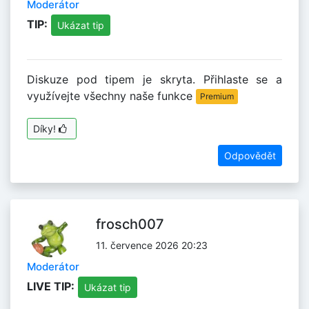
Moderátor
TIP:
Ukázat tip
Diskuze pod tipem je skryta. Přihlaste se a
využívejte všechny naše funkce
Premium
Díky!
Odpovědět
frosch007
11. července 2026 20:23
Moderátor
LIVE TIP:
Ukázat tip