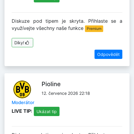
Diskuze pod tipem je skryta. Přihlaste se a
využívejte všechny naše funkce
Premium
Díky!
Odpovědět
Pioline
12. července 2026 22:18
Moderátor
LIVE TIP:
Ukázat tip