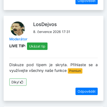
Odpovědět
LosDejvos
8. července 2026 17:31
Moderátor
LIVE TIP:
Ukázat tip
Diskuze pod tipem je skryta. Přihlaste se a
využívejte všechny naše funkce
Premium
Díky!
Odpovědět