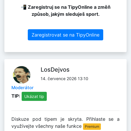
📲 Zaregistruj se na TipyOnline a změň
způsob, jakým sleduješ sport.
Zaregistrovat se na TipyOnline
LosDejvos
14. července 2026 13:10
Moderátor
TIP:
Ukázat tip
Diskuze pod tipem je skryta. Přihlaste se a
využívejte všechny naše funkce
Premium