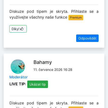
Diskuze pod tipem je skryta. Přihlaste se a
využívejte všechny naše funkce
Premium
Díky!
Odpovědět
Bahamy
11. července 2026 16:28
Moderátor
LIVE TIP:
Ukázat tip
Diskuze pod tipem je skryta. Přihlaste se a