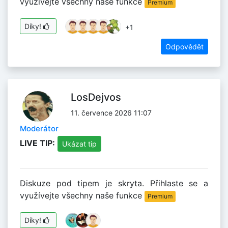
využívejte všechny naše funkce
Premium
Díky!
+1
Odpovědět
LosDejvos
11. července 2026 11:07
Moderátor
LIVE TIP:
Ukázat tip
Diskuze pod tipem je skryta. Přihlaste se a
využívejte všechny naše funkce
Premium
Díky!