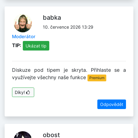
babka
10. července 2026 13:29
Moderátor
TIP:
Ukázat tip
Diskuze pod tipem je skryta. Přihlaste se a
využívejte všechny naše funkce
Premium
Díky!
Odpovědět
obost