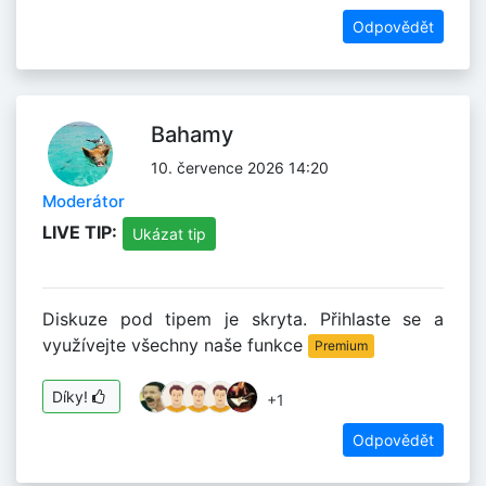
Odpovědět
Bahamy
10. července 2026 14:20
Moderátor
LIVE TIP:
Ukázat tip
Diskuze pod tipem je skryta. Přihlaste se a
využívejte všechny naše funkce
Premium
Díky!
+1
Odpovědět