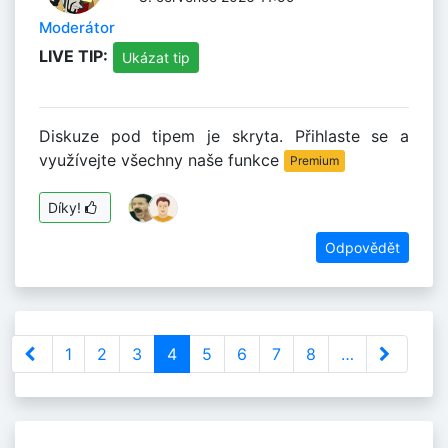
Moderátor
LIVE TIP:
Ukázat tip
Diskuze pod tipem je skryta. Přihlaste se a
využívejte všechny naše funkce
Premium
Díky!
Odpovědět
(current)
1
2
3
4
5
6
7
8
…