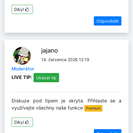
Díky!
Odpovědět
jajano
14. července 2026 12:19
Moderátor
LIVE TIP:
Ukázat tip
Diskuze pod tipem je skryta. Přihlaste se a
využívejte všechny naše funkce
Premium
Díky!