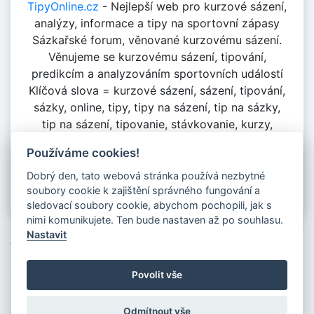
TipyOnline.cz
- Nejlepší web pro kurzové sázení,
analýzy, informace a tipy na sportovní zápasy
Sázkařské forum, věnované kurzovému sázení.
Věnujeme se kurzovému sázení, tipování,
predikcím a analyzováním sportovních událostí
Klíčová slova = kurzové sázení, sázení, tipování,
sázky, online, tipy, tipy na sázení, tip na sázky,
tip na sázení, tipovanie, stávkovanie, kurzy,
sázky online, sázení online, online sázky,
Používáme cookies!
komunita, sázkařská komunita, Yield, ROI , Bets,
tips, sport tip, zaslat tip, fórum, sázkaři
Dobrý den, tato webová stránka používá nezbytné
soubory cookie k zajištění správného fungování a
sledovací soubory cookie, abychom pochopili, jak s
nimi komunikujete. Ten bude nastaven až po souhlasu.
Nastavit
Všechna práva vyhrazena © 2019 - 2026 TipyOnline.cz (v. 1.3.7)
Exkluzivní bonusy na kurzové sázení a do kasín
Spolupráce s:
Sportpicks365
Povolit vše
Sledujte nás na našem
Facebooku
a
Instagramu
Sázkové kanceláře bonusy
Odmítnout vše