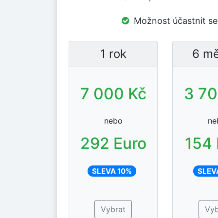
Možnost účastnit se 
1 rok
6 mě
7 000 Kč
3 70
nebo
ne
292 Euro
154 
SLEVA 10%
SLEV
Vybrat
Vyb