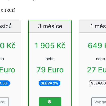
diskuzí
síců
3 měsíce
1 měs
0 Kč
1 905 Kč
649 
bo
nebo
nebo
Euro
79 Euro
27 E
A 5%
SLEVA 2%
SLEVA 
rat
Vybra