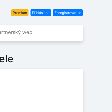
Premium
Přihlásit se
Zaregistrovat se
artnerský web
ele