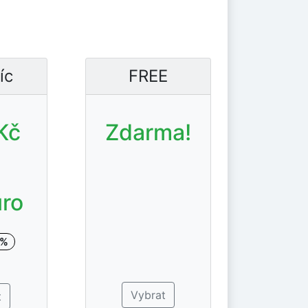
íc
FREE
Kč
Zdarma!
uro
0%
Vybrat
t