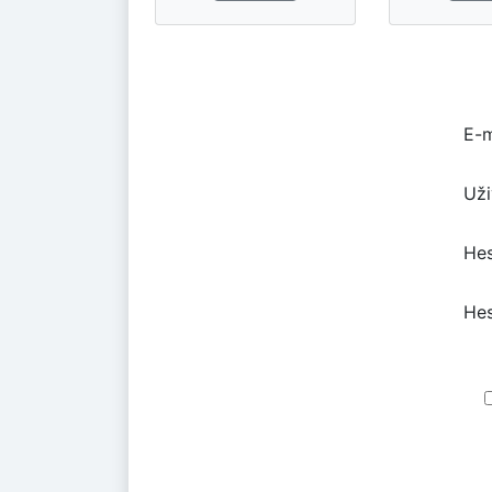
E-m
Uži
Hes
Hes