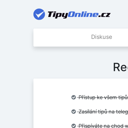
Diskuse
Re
Přístup ke všem tipů
Zasílání tipů na tel
Přispíváte na chod w