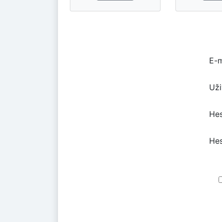
E-m
Uži
Hes
Hes