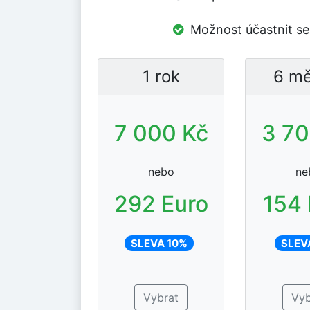
Možnost účastnit se 
1 rok
6 mě
7 000 Kč
3 70
nebo
ne
292 Euro
154 
SLEVA 10%
SLEV
Vybrat
Vyb