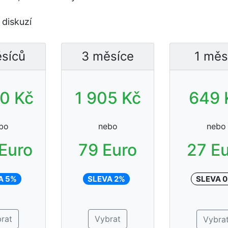
diskuzí
síců
3 měsíce
1 měs
0 Kč
1 905 Kč
649 
bo
nebo
nebo
Euro
79 Euro
27 E
A 5%
SLEVA 2%
SLEVA 
rat
Vybrat
Vybra