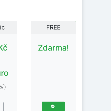
íc
FREE
Kč
Zdarma!
uro
0%
t