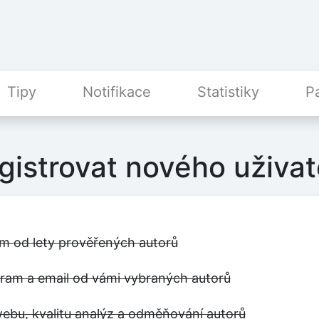
Tipy
Notifikace
Statistiky
P
gistrovat nového uživat
m od lety prověřených autorů
egram a email od vámi vybraných autorů
ebu, kvalitu analýz a odměňování autorů