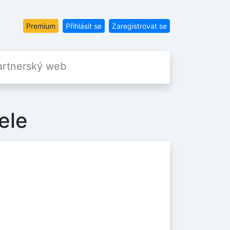
Premium
Přihlásit se
Zaregistrovat se
artnerský web
ele