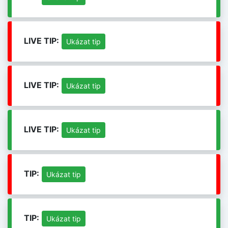
LIVE TIP:
Ukázat tip
LIVE TIP:
Ukázat tip
LIVE TIP:
Ukázat tip
TIP:
Ukázat tip
TIP:
Ukázat tip